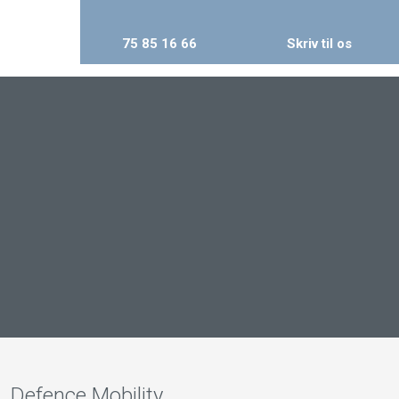
75 85 16 66
​Skriv til os
Defence Mobility