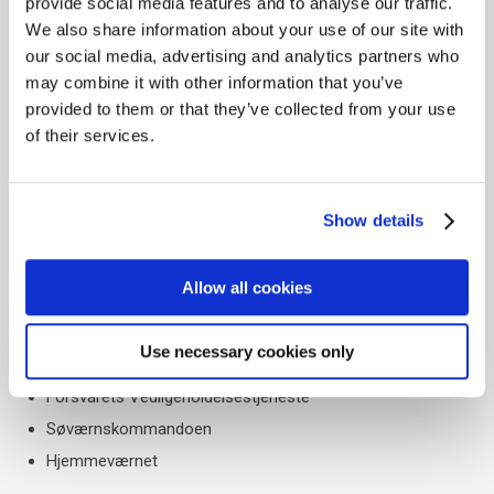
provide social media features and to analyse our traffic.
​Opbygning af køretøjer MAN lastbiler (Forvogne +
We also share information about your use of our site with
hænger)
our social media, advertising and analytics partners who
​Opbygning af køretøjer Volkswagen varebiler (Alulad,
may combine it with other information that you’ve
lukket kasser, montage af lift på kasse biler m.m.)
provided to them or that they’ve collected from your use
of their services.
Afdelinger og sikkerhedsgodkendelser:
Show details
Udover at Plagborg er sikkerhedsgodkendt, har Plagborg
erfaring med at levere til en lang række af forsvarets
afdelinger herunder:
Allow all cookies
​Forsvarskommandoen
​Hærkommandoen
Use necessary cookies only
​Flyverkommandoen
​Forsvarets Vedligeholdelsestjeneste
​Søværnskommandoen
​Hjemmeværnet