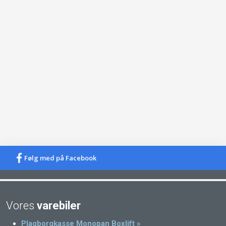
Følg med på Facebook
​Vores
varebiler​​
Plagborgkasse Monopan Boxlift »